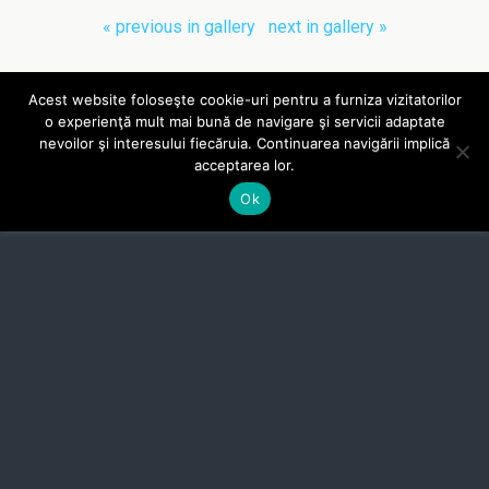
« previous in gallery
next in gallery »
Acest website foloseşte cookie-uri pentru a furniza vizitatorilor
Back to top
o experienţă mult mai bună de navigare şi servicii adaptate
nevoilor şi interesului fiecăruia. Continuarea navigării implică
Site-ul mareaneagra.com.ro folosește cookie-uri, pentru a
Mobile
Desktop
acceptarea lor.
garanta o navigare simplă și potrivită cu interesele utilizatorilor.
Ok
Afla mai multe
Accept