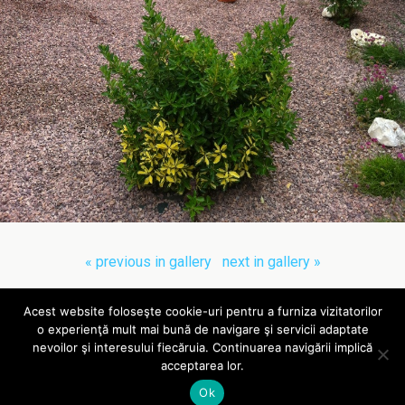
« previous in gallery
next in gallery »
Acest website foloseşte cookie-uri pentru a furniza vizitatorilor
Back to top
o experienţă mult mai bună de navigare şi servicii adaptate
nevoilor şi interesului fiecăruia. Continuarea navigării implică
Site-ul mareaneagra.com.ro folosește cookie-uri, pentru a
acceptarea lor.
Mobile
Desktop
garanta o navigare simplă și potrivită cu interesele utilizatorilor.
Ok
Afla mai multe
Accept